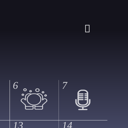
6
7
13
14